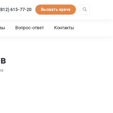
(812) 615-77-20
Вызвать врача
вы
Вопрос-ответ
Контакты
ов
же