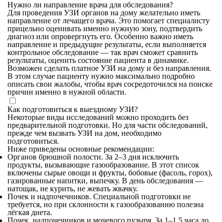
Нужно ли направление врача для обследования?
Для проведения УЗИ органов на дому желательно иметь
направление от лечащего врача. Это помогает специалисту
прицельно оценивать именно нужную зону, подтвердить
диагноз или опровергнуть его. Особенно важно иметь
направление и предыдущие результаты, если выполняется
контрольное обследование — так врач сможет сравнить
результаты, оценить состояние пациента в динамике.
Возможен сделать платное УЗИ на дому и без направления.
В этом случае пациенту нужно максимально подробно
описать свои жалобы, чтобы врач сосредоточился на поиске
причин именно в нужной области.
Как подготовиться к выездному УЗИ?
Некоторые виды исследований можно проходить без
предварительной подготовки. Но для части обследований,
прежде чем вызвать УЗИ на дом, необходимо
подготовиться.
Ниже приведены основные рекомендации:
Органов брюшной полости. За 2–3 дня исключить
продукты, вызывающие газообразование. В этот список
включены сырые овощи и фрукты, бобовые (фасоль, горох),
газированные напитки, выпечку. В день обследования —
натощак, не курить, не жевать жвачку.
Почек и надпочечников. Специальной подготовки не
требуется, но при склонности к газообразованию полезна
лёгкая диета.
Почек, надпочечников и мочевого пузыря. За 1–1,5 часа до