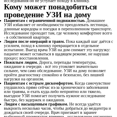
исследования он не уступает походу в клинику.
Кому может понадобиться
проведение УЗИ на дому
Пациентам с ограниченной подвижностью.
Домашнее
УЗИ избавляет от необходимости преодолевать лестницы,
длинные коридоры и поездки в переполненном транспорте.
Исследование проходит там, где человеку комфортнее всего
- в собственной квартире.
Людям после операций и травм.
Пока каждый шаг даётся с
усилием, поход в клинику превращается в отдельное
испытание. Выезд врача УЗИ на дом снимает эту нагрузку:
пациент может оставаться в щадящем режиме, не нарушая
процесс восстановления.
Пожилым людям.
Дорога, перепады температуры,
ожидание в очередях - всё это утомляет значительно
сильнее, чем само обследование. УЗИ на дому позволяет
пройти диагностику спокойно и безопасно, без лишней
нагрузки на организм.
Пациентам с острым дискомфортом.
Когда самочувствие
ухудшилось прямо сейчас из-за хронического заболевания
или травмы, и ехать куда-либо неприятно или тяжело,
выездное УЗИ помогает получить нужное исследование
быстро, без задержек и ожидания.
Людям с насыщенным графиком.
Не всегда удаётся
выкроить несколько часов, чтобы добраться до медцентра и
дождаться своей очереди. Врач приезжает в заранее
выбранный промежуток времени - исследование органично