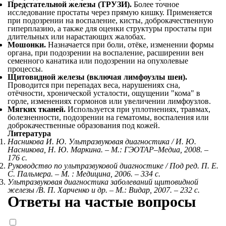
Предстательной железы (ТРУЗИ).
Более точное
исследование простаты через прямую кишку. Применяется
при подозрении на воспаление, кисты, доброкачественную
гиперплазию, а также для оценки структуры простаты при
длительных или нарастающих жалобах.
Мошонки.
Назначается при боли, отёке, изменении формы
органа, при подозрении на воспаление, расширении вен
семенного канатика или подозрении на опухолевые
процессы.
Щитовидной железы (включая лимфоузлы шеи).
Проводится при перепадах веса, нарушениях сна,
отёчности, хронической усталости, ощущении "кома" в
горле, изменениях гормонов или увеличении лимфоузлов.
Мягких тканей.
Используется при уплотнениях, травмах,
болезненности, подозрении на гематомы, воспаления или
доброкачественные образования под кожей.
Литература
Насникова И. Ю. Ультразвуковая диагностика / И. Ю.
Насникова, Н. Ю. Маркина. – М.: ГЭОТАР–Медиа, 2008. –
176 с.
Руководство по ультразвуковой диагностике / Под ред. П. Е.
С. Пальмера. – М. : Медицина, 2006. – 334 с.
Ультразвуковая диагностика заболеваний щитовидной
железы /В. П. Харченко и др. – М.: Видар, 2007. – 232 с.
Ответы на частые вопросы