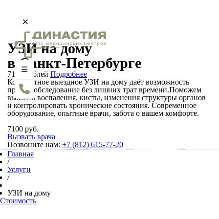
×
×
Заявка на вызов врача
Заявка на забор анализов
УЗИ на дому
Заполните форму, и в течение нескольких минут
Заполните форму, и в течение пяти минут мы
в Санкт-Петербурге
мы перезвоним, чтобы уточнить симптомы и
перезвоним, чтобы уточнить симптомы и назначить
назначить врача.
врача.
7100
рублей
Подробнее
Комфортное выездное УЗИ на дому даёт возможность
пройти обследование без лишних трат времени.Поможем
выявить воспаления, кисты, изменения структуры органов
и контролировать хронические состояния. Современное
Я согласен на
обработку персональных данных
оборудование, опытные врачи, забота о вашем комфорте.
и ознакомлен с
политикой конфиденциальности
Ошибка заполнения:
7100 руб.
Ошибка заполнения:
Вызвать врача
Вызвать врача
Вызвать врача
Позвоните нам:
+7 (812) 615-77-20
Главная
/
Услуги
/
УЗИ на дому
Стоимость