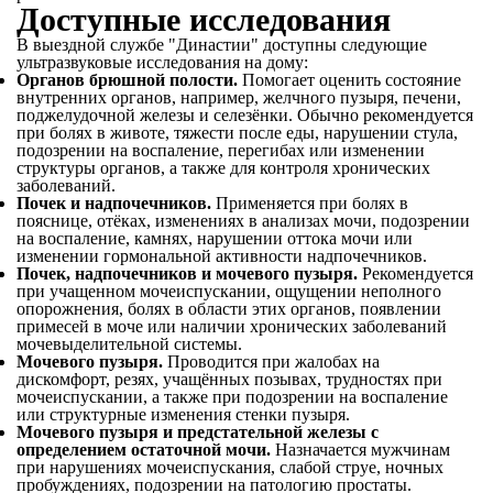
Доступные исследования
В выездной службе "Династии" доступны следующие
ультразвуковые исследования на дому:
Органов брюшной полости.
Помогает оценить состояние
внутренних органов, например, желчного пузыря, печени,
поджелудочной железы и селезёнки. Обычно рекомендуется
при болях в животе, тяжести после еды, нарушении стула,
подозрении на воспаление, перегибах или изменении
структуры органов, а также для контроля хронических
заболеваний.
Почек и надпочечников.
Применяется при болях в
пояснице, отёках, изменениях в анализах мочи, подозрении
на воспаление, камнях, нарушении оттока мочи или
изменении гормональной активности надпочечников.
Почек, надпочечников и мочевого пузыря.
Рекомендуется
при учащенном мочеиспускании, ощущении неполного
опорожнения, болях в области этих органов, появлении
примесей в моче или наличии хронических заболеваний
мочевыделительной системы.
Мочевого пузыря.
Проводится при жалобах на
дискомфорт, резях, учащённых позывах, трудностях при
мочеиспускании, а также при подозрении на воспаление
или структурные изменения стенки пузыря.
Мочевого пузыря и предстательной железы с
определением остаточной мочи.
Назначается мужчинам
при нарушениях мочеиспускания, слабой струе, ночных
пробуждениях, подозрении на патологию простаты.