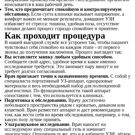
вписывается в ваш рабочий день.
Тем, кто предпочитает спокойную и контролируемую
обстановку.
Если суета клиники вызывает напряжение, а
комфорт важен не меньше результата, домашнее УЗИ
избавляет от стресса: тишина, удобная поза, отсутствие
спешки делают процесс гораздо спокойнее и приятнее.
Как проходит процедура
В нашей выездной службе все устроено так, чтобы пациент
чувствовал себя спокойно на каждом этапе - от первого
звонка до получения заключения. Процесс выглядит так:
Вы оставляете заявку любым удобным способом.
Сообщаете свой адрес, удобное время и какое именно
исследование требуется. Это занимает пару минут и не
требует долгих согласований.
Врач приезжает точно к назначенному времени.
С собой у
специалиста портативный УЗ-аппарат, одноразовые
материалы и весь необходимый набор для полноценной
диагностики. По функциональности такой аппарат
сопоставим с тем, что используется в клиниках.
Подготовка к обследованию.
Врачу достаточно
небольшого пространства рядом с кроватью, диваном или
кушеткой. Врач разместит аппарат и даст рекомендации о
том, как вести себя во время обследования, например, о том,
какую позу лучше принять.
Ультразвуковое исследование.
Врач наносит на
исследуемую зону специальный гель и начинает
диагностику. Ощущения те же, что и в кабинете УЗИ: лёгкое