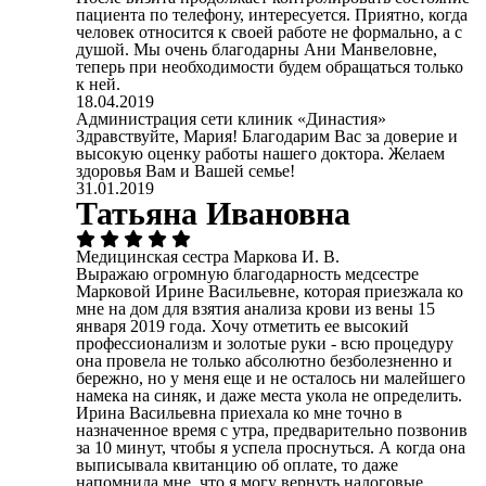
пациента по телефону, интересуется. Приятно, когда
человек относится к своей работе не формально, а с
душой. Мы очень благодарны Ани Манвеловне,
теперь при необходимости будем обращаться только
к ней.
18.04.2019
Администрация сети клиник «Династия»
Здравствуйте, Мария! Благодарим Вас за доверие и
высокую оценку работы нашего доктора. Желаем
здоровья Вам и Вашей семье!
31.01.2019
Татьяна Ивановна
Медицинская сестра Маркова И. В.
Выражаю огромную благодарность медсестре
Марковой Ирине Васильевне, которая приезжала ко
мне на дом для взятия анализа крови из вены 15
января 2019 года. Хочу отметить ее высокий
профессионализм и золотые руки - всю процедуру
она провела не только абсолютно безболезненно и
бережно, но у меня еще и не осталось ни малейшего
намека на синяк, и даже места укола не определить.
Ирина Васильевна приехала ко мне точно в
назначенное время с утра, предварительно позвонив
за 10 минут, чтобы я успела проснуться. А когда она
выписывала квитанцию об оплате, то даже
напомнила мне, что я могу вернуть налоговые