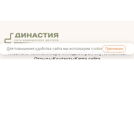
Для повышения удобства сайта мы используем
cookie
Принимаю
Главная
О компании
Врачи
Медсестры
Услуги
Анализы
Отзывы
Контакты
Карта сайта
+7 (812) 615-77-20
Тел:
Версия для слабовидящих
Согласие на обработку персональных данных пользователя
Политика обработки персональных данных Общества с ограниченной
ответственностью «Династия»
Политика использования Cookies
Пользовательское соглашение
Политика конфиденциальности персональных данных